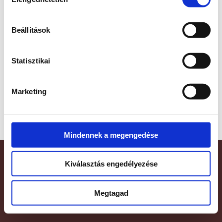
kiválasztása
Beállítások
Statisztikai
Available Courses
Marketing
Mindennek a megengedése
© 2026 IMQueen Consulting
Kiválasztás engedélyezése
Adatkezelési Nyilatkozat
Kapcsolat
Megtagad