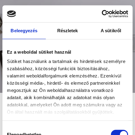
Beleegyezés
Részletek
A sütikről
Store
Ez a weboldal sütiket használ
Sütiket használunk a tartalmak és hirdetések személyre
................
szabásához, közösségi funkciók biztosításához,
valamint weboldalforgalmunk elemzéséhez. Ezenkívül
közösségi média-, hirdető- és elemező partnereinkkel
megosztjuk az Ön weboldalhasználatra vonatkozó
adatait, akik kombinálhatják az adatokat más olyan
adatokkal, amelyeket Ön adott meg számukra vagy az
Featured Courses
Ön által használt más szolgáltatásokból gyűjtöttek.
Hozzájárulás
Elengedhetetlen